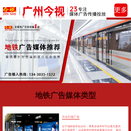
更多
地铁广告媒体类型
月台灯箱广告
位于地铁候车站台内； 乘客在候车时可以毫无遮挡
地正面观赏； 以高素质的视觉效果展示信息， 最适